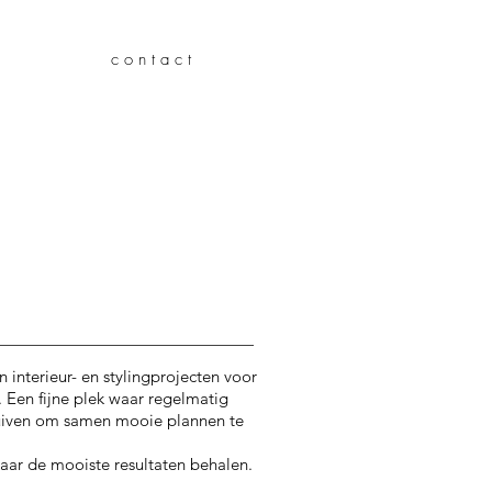
c o n t a c t
n interieur- en stylingprojecten voor
. Een fijne plek waar regelmatig
huiven om samen mooie plannen te
aar de mooiste resultaten behalen.