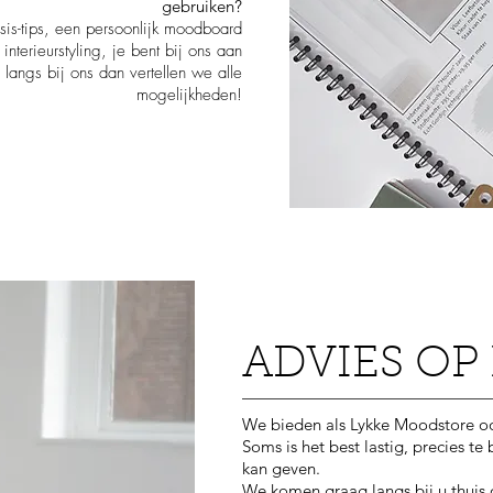
gebruiken?
sis-tips, een persoonlijk moodboard
nterieurstyling, je bent bij ons aan
langs bij ons dan vertellen we alle
mogelijkheden!
ADVIES OP
We bieden als Lykke Moodstore oo
Soms is het best lastig, precies te 
kan geven.
We komen graag langs bij u thuis 