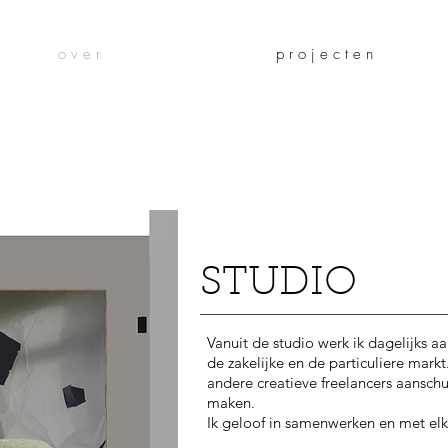
o v e r
p r o j e c t e n
STUDIO
Vanuit de studio werk ik dagelijks aa
de zakelijke en de particuliere markt
andere creatieve freelancers aansc
maken.
Ik geloof in samenwerken en met elk